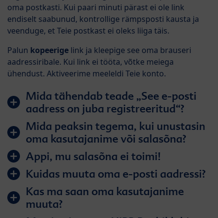
oma postkasti. Kui paari minuti pärast ei ole link
endiselt saabunud, kontrollige rämpsposti kausta ja
veenduge, et Teie postkast ei oleks liiga täis.
Palun
kopeerige
link ja kleepige see oma brauseri
aadressiribale. Kui link ei tööta, võtke meiega
ühendust. Aktiveerime meeleldi Teie konto.
Mida tähendab teade „See e-posti
aadress on juba registreeritud“?
Mida peaksin tegema, kui unustasin
oma kasutajanime või salasõna?
Appi, mu salasõna ei toimi!
Kuidas muuta oma e-posti aadressi?
Kas ma saan oma kasutajanime
muuta?