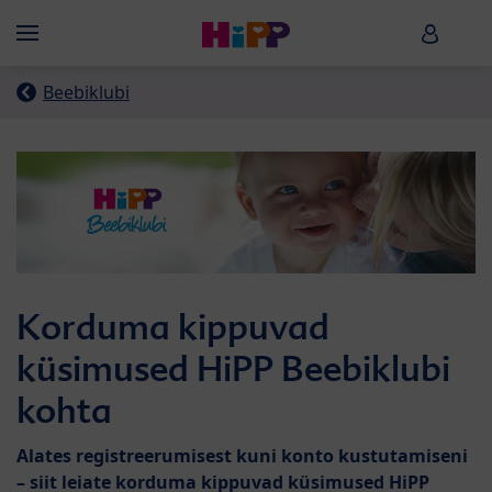
Skip to main content
HiPP B
Menü
Beebiklubi
Korduma kippuvad
küsimused HiPP Beebiklubi
kohta
Alates registreerumisest kuni konto kustutamiseni
– siit leiate korduma kippuvad küsimused HiPP