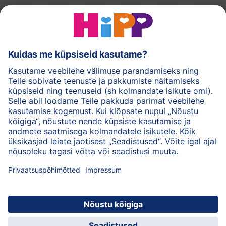
HiPPi piimasegud
HiPPi imikutoidud
HiPPi nahahooldus
Privaatsuspõhimõtted
Kasutustingimused
Andmed
Ettevõttest HiPP
Kontakt
Turvaline krüpteeritud andmeedastus