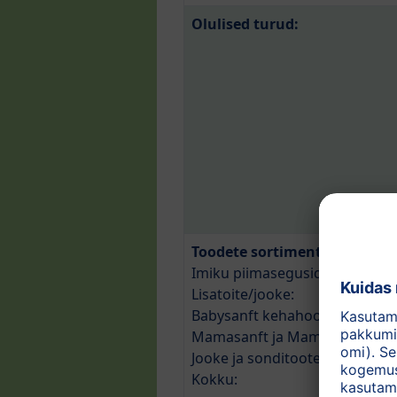
Olulised turud:
Toodete sortiment/artiklite 
Imiku piimasegusid, putrusid, 
Lisatoite/jooke:
Babysanft kehahooldustooteid
Mamasanft ja Mama lapseootel 
Jooke ja sonditooteid:
Kokku: