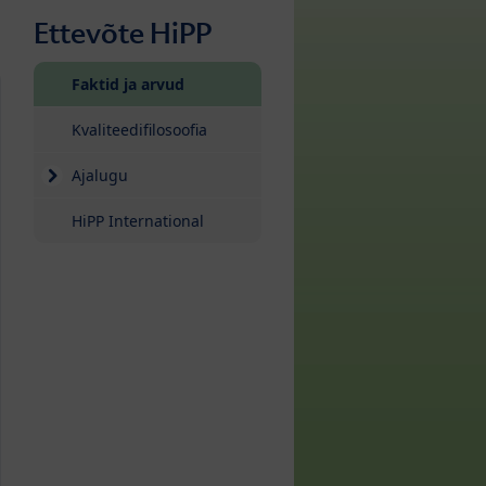
Ettevõte HiPP
(current)
Faktid ja arvud
Kvaliteedifilosoofia
Ajalugu
HiPP International