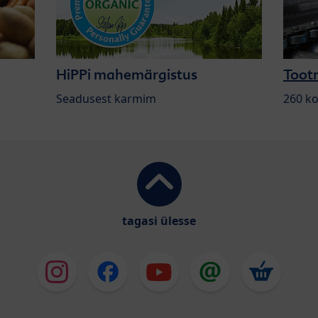
HiPPi mahemärgistus
Tootm
Seadusest karmim
260 ko
tagasi ülesse