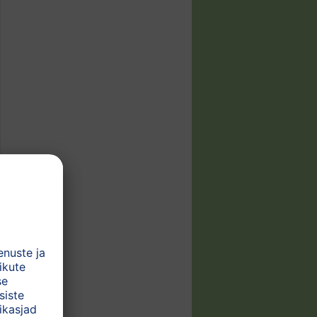
,
,
,
,