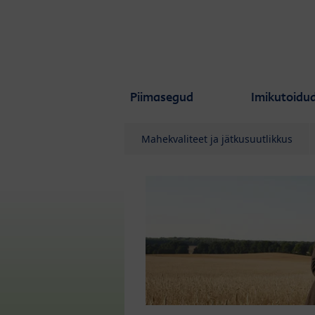
Skip to main content
Piimasegud
Imikutoidu
Mahekvaliteet ja jätkusuutlikkus