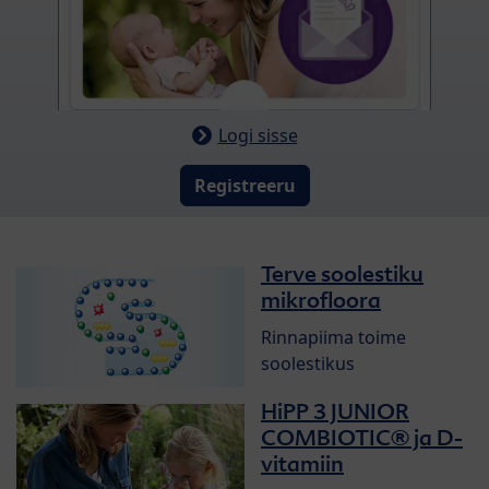
Logi sisse
Registreeru
Terve soolestiku
mikrofloora
Rinnapiima toime
soolestikus
HiPP 3 JUNIOR
COMBIOTIC® ja D-
vitamiin