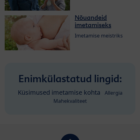
Nõuandeid
imetamiseks
Imetamise meistriks
Enimkülastatud lingid:
Küsimused imetamise kohta
Аllergia
Mahekvaliteet