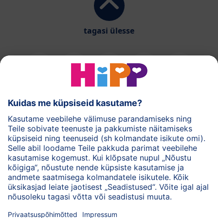
tagasi ülesse
HiPPi piimasegud
HiPPi imikutoidud
HiPPi nahahooldus
Privaatsuspõhimõtted
Kasutustingimused
Andmed
Ettevõttest HiPP
Kontakt
Turvaline krüpteeritud andmeedastus