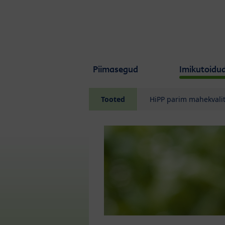
Skip to main content
Piimasegud
Imikutoidu
Tooted
HiPP parim mahekvali