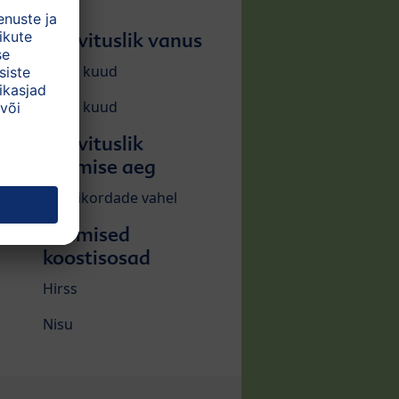
Soovituslik vanus
12-24 kuud
24-36 kuud
Soovituslik
söömise aeg
Söögikordade vahel
Peamised
koostisosad
Hirss
Nisu