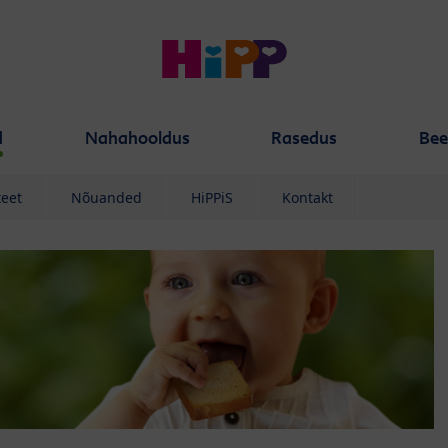
d
Nahahooldus
Rasedus
Bee
teet
Nõuanded
HiPPiS
Kontakt