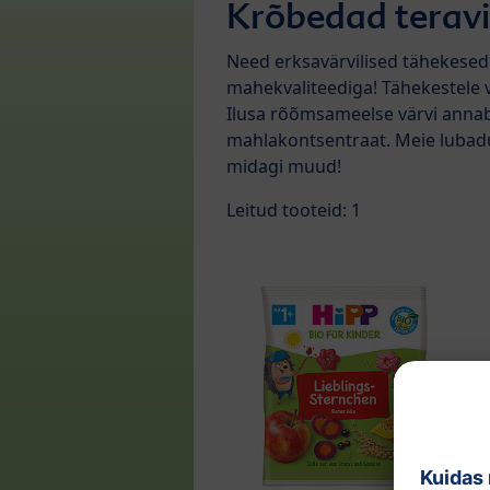
Krõbedad teravi
Need erksavärvilised tähekesed 
mahekvaliteediga! Tähekestele 
Ilusa rõõmsameelse värvi annab
mahlakontsentraat. Meie lubadus
midagi muud!
Leitud tooteid: 1