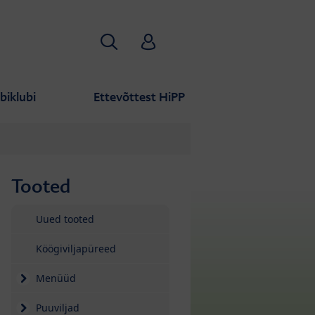
Otsi
HiPP Babyclub
biklubi
Ettevõttest HiPP
Tooted
Jäta tooteloend vahele
Uued tooted
Köögiviljapüreed
Menüüd
Puuviljad