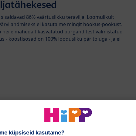
ljatähekesed
sisaldavad 86% väärtuslikku teravilja. Loomulikult
värvi andmiseks ei kasuta me mingit hookus-pookust.
 neile mahedalt kasvatatud porganditest valmistatud
 - koostisosad on 100% loodusliku päritoluga - ja ei