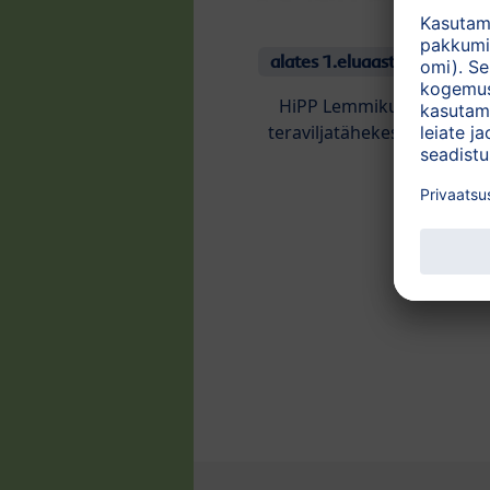
alates 1.eluaastast
HiPP Lemmikud
teraviljatähekesed