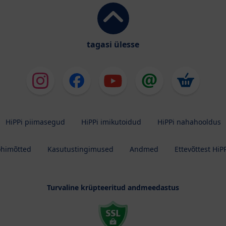
tagasi ülesse
HiPPi piimasegud
HiPPi imikutoidud
HiPPi nahahooldus
õhimõtted
Kasutustingimused
Andmed
Ettevõttest HiP
Turvaline krüpteeritud andmeedastus