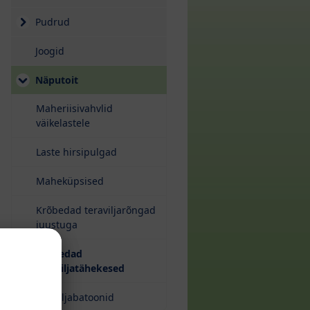
Pudrud
Joogid
Näputoit
Maheriisivahvlid
väikelastele
Laste hirsipulgad
Maheküpsised
Krõbedad teraviljarõngad
juustuga
Krõbedad
teraviljatähekesed
Puuviljabatoonid