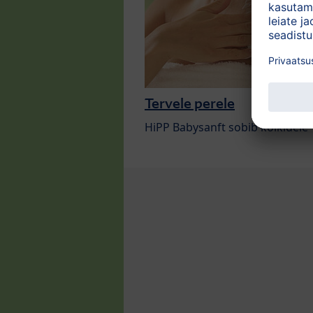
Tervele perele
HiPP Babysanft sobib kõikidele