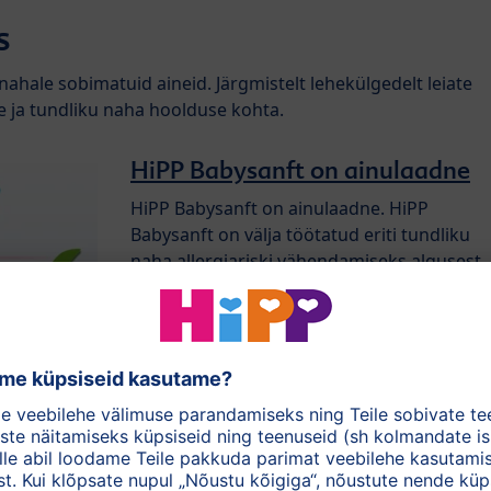
s
nahale sobimatuid aineid. Järgmistelt lehekülgedelt leiate
se ja tundliku naha hoolduse kohta.
HiPP Babysanft on ainulaadne
HiPP Babysanft on ainulaadne. HiPP
Babysanft on välja töötatud eriti tundliku
naha allergiariski vähendamiseks algusest
peale.
uvi pakkuda: