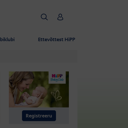
Otsi
HiPP Babyclub
biklubi
Ettevõttest HiPP
Registreeru