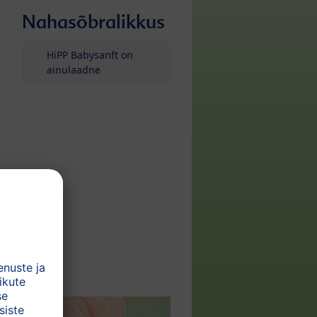
Nahasõbralikkus
HiPP Babysanft on
ainulaadne