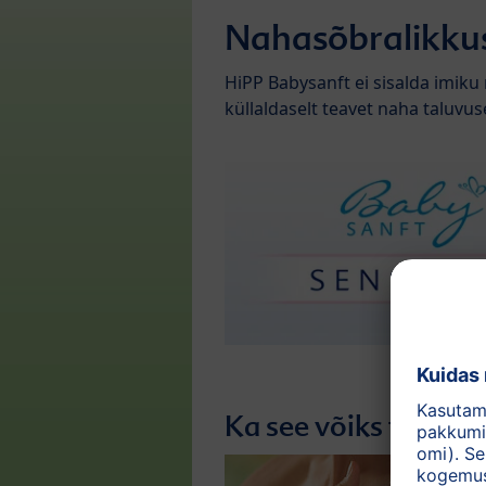
Nahasõbralikku
HiPP Babysanft ei sisalda imiku 
küllaldaselt teavet naha taluvu
Ka see võiks teile h