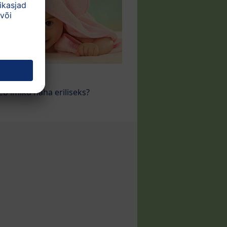
u nahk
eb imiku naha eriliseks?