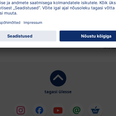
Mahemandliõli
Imik
Mis te
tagasi ülesse