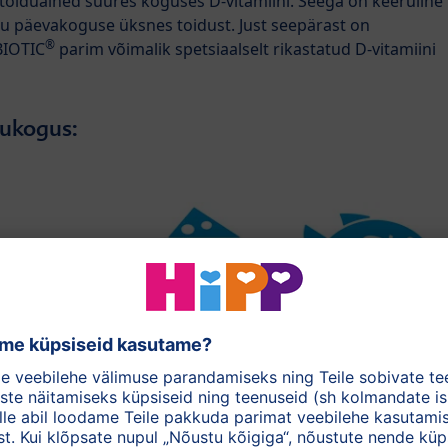
toiduained suures koguses D-vitamiini. Seega on keeruline
iku päevakoguse üksnes toidust. Just seepärast on
®
BIOTIC
parim võimalik spetsiaalselt rikastatud D-vitamiini
dukogus:
evate luude arengule?