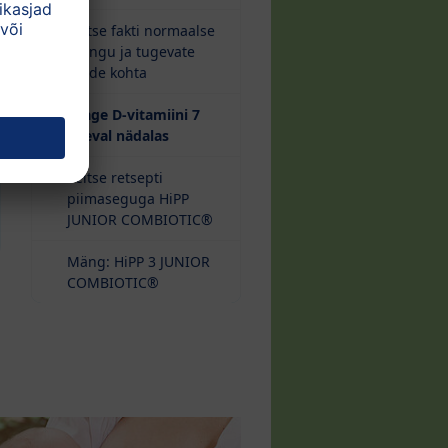
Seitse fakti normaalse
arengu ja tugevate
luude kohta
Saage D-vitamiini 7
(current)
päeval nädalas
Seitse retsepti
piimaseguga HiPP
JUNIOR COMBIOTIC®
Mäng: HiPP 3 JUNIOR
COMBIOTIC®