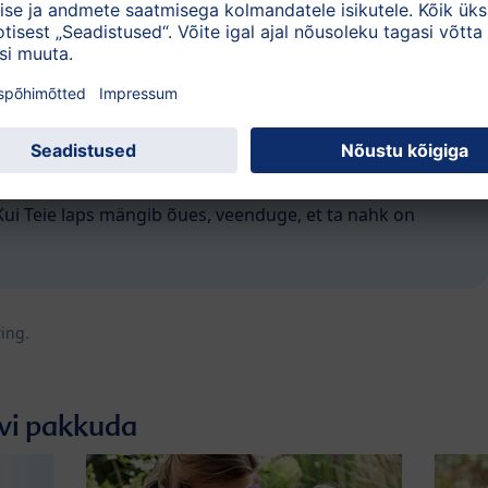
isaldava toidu
söömine: kaltsiumi omandamiseks
tit või brokolit ning D-vitamiini saamiseks rasvast kala.
gevdamine
, näiteks laste võimlemine. Peale õige
ena hoida treenimine ja lihaste tugevdamine.
gud, nagu kull ja keks, või pallimängud. Väljas värskes
ne ei ole lastele mitte ainult lõbus, vaid aitab kaasa
Kui Teie laps mängib õues, veenduge, et ta nahk on
ring.
uvi pakkuda