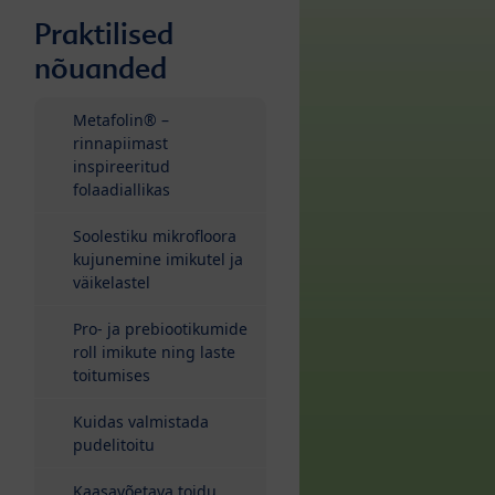
Praktilised
nõuanded
Metafolin® –
rinnapiimast
inspireeritud
folaadiallikas
Soolestiku mikrofloora
kujunemine imikutel ja
väikelastel
Pro- ja prebiootikumide
roll imikute ning laste
toitumises
Kuidas valmistada
pudelitoitu
Kaasavõetava toidu