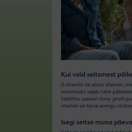
Kui vaid seitsmest päike
D-vitamiin on ainus vitamiin, 
tootmiseks vajab nahk päikeseva
Seetõttu saavad rinna- ja/või pud
vitamiin on terve arengu olulin
Isegi seitse muna päevas