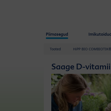
Skip to main content
Piimasegud
Imikutoidu
Tooted
HiPP BIO COMBIOTIK
Saage D-vitamii