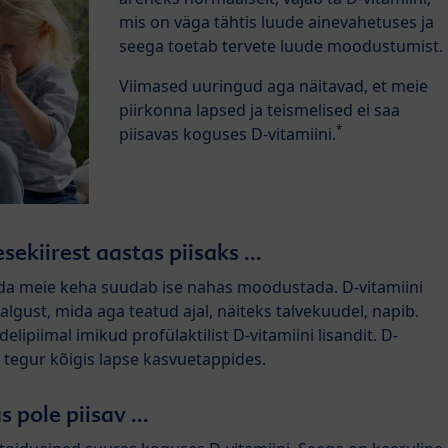
mis on väga tähtis luude ainevahetuses ja
seega toetab tervete luude moodustumist.
Viimased uuringud aga näitavad, et meie
piirkonna lapsed ja teismelised ei saa
*
piisavas koguses D-vitamiini.
sekiirest aastas piisaks ...
mida meie keha suudab ise nahas moodustada. D-vitamiini
lgust, mida aga teatud ajal, näiteks talvekuudel, napib.
elipiimal imikud profülaktilist D-vitamiini lisandit. D-
e tegur kõigis lapse kasvuetappides.
 pole piisav ...