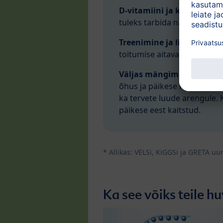
D-vitamiini ja kaltsiumi s
tuleks tarbida näiteks spina
Treenimine ja lihaste tu
toitumise aitavad luid terv
Väljas mängimine:
välimän
õhus ja päikese käes mängimi
ka tervete luude arengule. 
päikese eest kaitstud.
* Allikas: VELSi, KiGGSi ja GRETA uu
Ka see võiks teile h