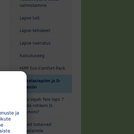
valmistamine
Lapse lutt
Lapse kehakeel
Lapse naeratus
Kaisutusaeg
HiPP Eco-Comfort-Pack
Väikelastepiim ja D-
vitamiin
Miks vajab Teie laps 7
korda rohkem D-
vitamiini?
Õiged toitained
väikelastele