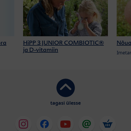
ora
HiPP 3 JUNIOR COMBIOTIC®
Nõua
ja D-vitamiin
Imetam
tagasi ülesse