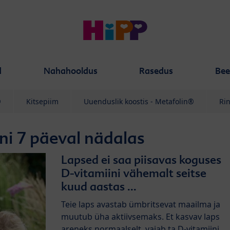
d
Nahahooldus
Rasedus
Bee
®
Kitsepiim
Uuenduslik koostis - Metafolin®
Ri
ni 7 päeval nädalas
Lapsed ei saa piisavas koguses
D-vitamiini vähemalt seitse
kuud aastas ...
Teie laps avastab ümbritsevat maailma ja
muutub üha aktiivsemaks. Et kasvav laps
areneks normaalselt, vajab ta D-vitamiini,