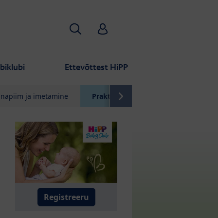
Otsi
HiPP Babyclub
biklubi
Ettevõttest HiPP
nnapiim ja imetamine
Praktilised nõuanded
Allergia
Registreeru