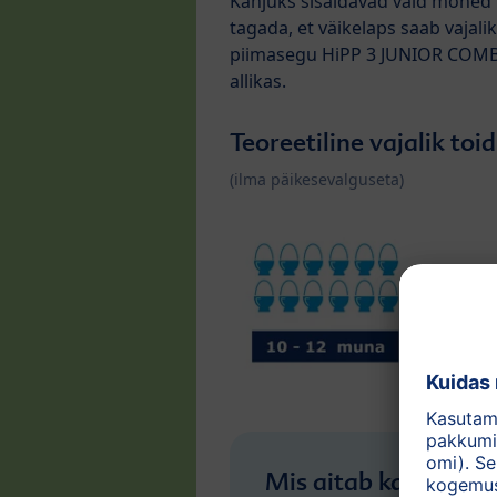
Kahjuks sisaldavad vaid mõned 
tagada, et väikelaps saab vajal
piimasegu HiPP 3 JUNIOR COM
allikas.
Teoreetiline vajalik toi
(ilma päikesevalguseta)
Mis aitab kaasa tug