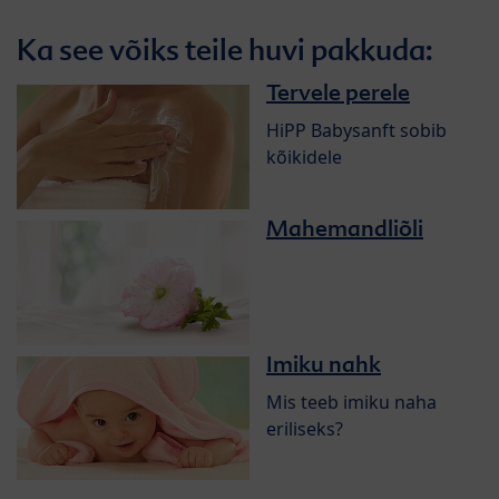
Ka see võiks teile huvi pakkuda:
Tervele perele
HiPP Babysanft sobib
kõikidele
Mahemandliõli
Imiku nahk
Mis teeb imiku naha
eriliseks?