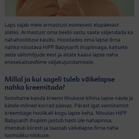
Laps vajab meie armastust esimesest elupäevast
alates. Armastust oma beebi vastu saate väljendada ka
nahahoolduse kaudu. Hooldades oma lapse õrna
nahka niisutava HiPP Babysanft ihupiimaga, kaitsete
seda välismõjude eest ja aitate kaasa lapse naha
enesekaitsevõime väljakujundamisele.
Millal ja kui sageli tuleb väikelapse
nahka kreemitada?
Soovitame kanda kreemi õhukese kihina lapse näole ja
kätele mõned korrad päevas. Pärast igat vannitamist
kreemitage hoolikalt kogu lapse keha. Niisutav HiPP
Babysanft ihupiim jaotub hästi üle nahapinna,
imendub kiiresti ja taastab väikelapse õrna naha
loomuliku niiskuse.