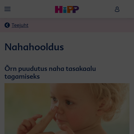
Skip to main content
HiPP B
Menü
Teejuht
Nahahooldus
Õrn puudutus naha tasakaalu
tagamiseks