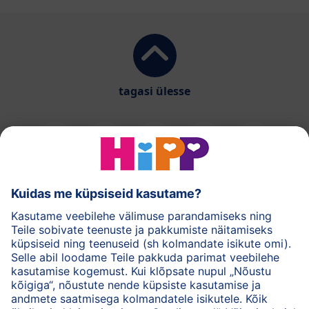
tagasi ülesse
HiPPi piimasegud
HiPPi imikutoidud
HiPPi nahahooldus
Privaatsuspõhimõtted
Kasutustingimused
Andmed
Ettevõttest HiPP
Kontakt