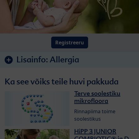
Registreeru
Lisainfo:
Allergia
Ka see võiks teile huvi pakkuda
Terve soolestiku
mikrofloora
Rinnapiima toime
soolestikus
HiPP 3 JUNIOR
COMBIOTIC® ja D-