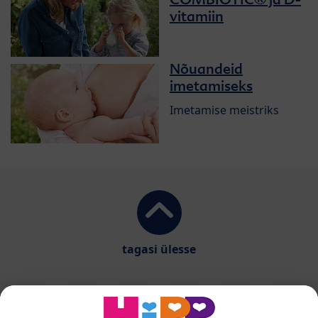
vitamiin
Nõuandeid
imetamiseks
Imetamise meistriks
tagasi ülesse