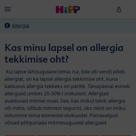
Skip to main content
HiPP B
Menü
Allergia
Kas minu lapsel on allergia
tekkimise oht?
Kui lapse lähisugulane (ema, isa, õde või vend) põeb
allergiat, on ka lapsel allergia tekkimise oht, kuna
kalduvus allergia tekkeks on pärilik. Tänapäeval esineb
allergiaid umbes 20-30%-l imikutest. Allergiad
avalduvad mitmel moel. See, kas imikul tekib allergia
või mitte, sõltub mitmest tegurist, üks neist on imiku
toitumine tema esimestel elukuudel. Piimavalgud
võivad põhjustada mitmesuguseid allergiaid.