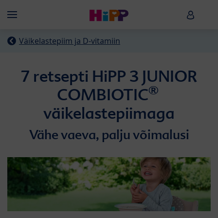
Skip to main content
HiPP B
Menü
Väikelastepiim ja D-vitamiin
7 retsepti HiPP 3 JUNIOR
®
COMBIOTIC
väikelastepiimaga
Vähe vaeva, palju võimalusi