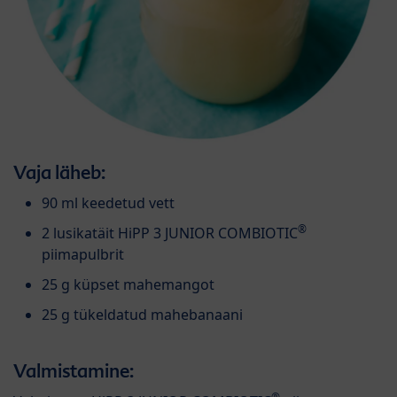
Vaja läheb:
90 ml keedetud vett
®
2 lusikatäit HiPP 3 JUNIOR COMBIOTIC
piimapulbrit
25 g küpset mahemangot
25 g tükeldatud mahebanaani
Valmistamine: