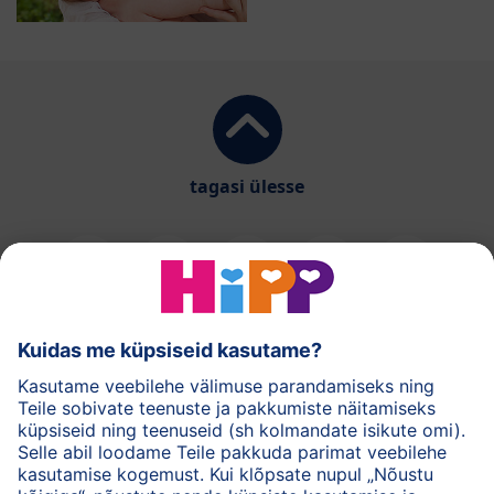
tagasi ülesse
HiPPi piimasegud
HiPPi imikutoidud
HiPPi nahahooldus
Privaatsuspõhimõtted
Kasutustingimused