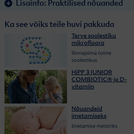
Lisainfo:
Praktilised nõuanded
Ka see võiks teile huvi pakkuda
Terve soolestiku
mikrofloora
Rinnapiima toime
soolestikus
HiPP 3 JUNIOR
COMBIOTIC® ja D-
vitamiin
Nõuandeid
imetamiseks
Imetamise meistriks