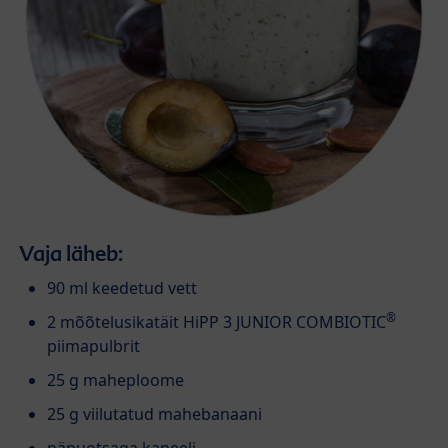
Vaja läheb:
90 ml keedetud vett
®
2 mõõtelusikatäit HiPP 3 JUNIOR COMBIOTIC
piimapulbrit
25 g maheploome
25 g viilutatud mahebanaani
näpuotsaga kaneeli