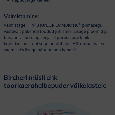
Valmistamine:
®
Valmistage HiPP 3 JUNIOR COMBIOTIC
piimasegu
vastavalt pakendil toodud juhistele. Lisage ploomid ja
banaaniviilud ning seejärel püreestage klõik
koostisosad, kuni segu on ühtlane. Hõrguma maitse
saamiseks lisage näpuotsaga kaneeli.
Bircheri müsli ehk
toorkaerahelbepuder väikelastele