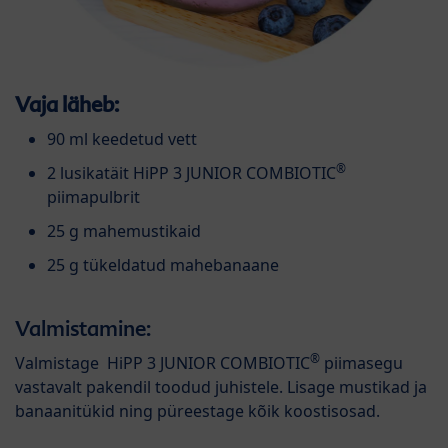
Vaja läheb:
90 ml keedetud vett
®
2 lusikatäit HiPP 3 JUNIOR COMBIOTIC
piimapulbrit
25 g mahemustikaid
25 g tükeldatud mahebanaane
Valmistamine:
®
Valmistage HiPP 3 JUNIOR COMBIOTIC
piimasegu
vastavalt pakendil toodud juhistele. Lisage mustikad ja
banaanitükid ning püreestage kõik koostisosad.