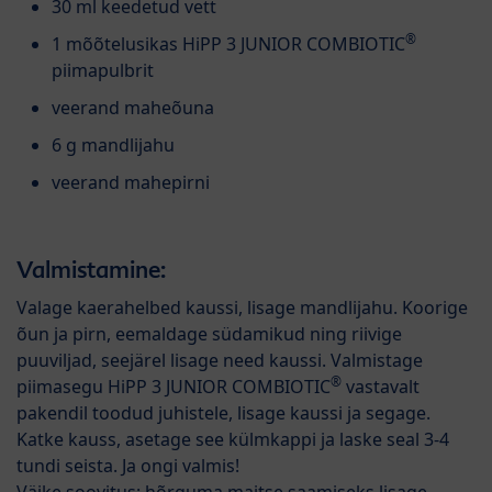
30 ml keedetud vett
®
1 mõõtelusikas HiPP 3 JUNIOR COMBIOTIC
piimapulbrit
veerand maheõuna
6 g mandlijahu
veerand mahepirni
Valmistamine:
Valage kaerahelbed kaussi, lisage mandlijahu. Koorige
õun ja pirn, eemaldage südamikud ning riivige
puuviljad, seejärel lisage need kaussi. Valmistage
®
piimasegu HiPP 3 JUNIOR COMBIOTIC
vastavalt
pakendil toodud juhistele, lisage kaussi ja segage.
Katke kauss, asetage see külmkappi ja laske seal 3-4
tundi seista. Ja ongi valmis!
Väike soovitus: hõrguma maitse saamiseks lisage