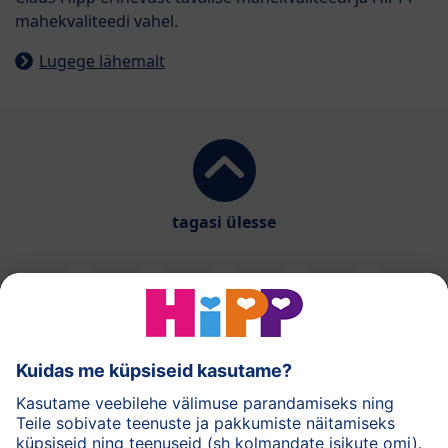
mahekvaliteedi vahel.
Lugege lähemalt
tagasi ülesse
HiPPi piimasegud
HiPPi imikutoidud
HiPPi nahahooldus