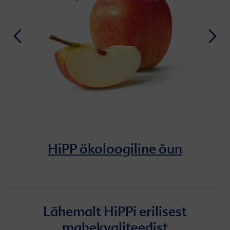
HiPP ökoloogiline õun
Lähemalt HiPPi erilisest
mahekvaliteedist