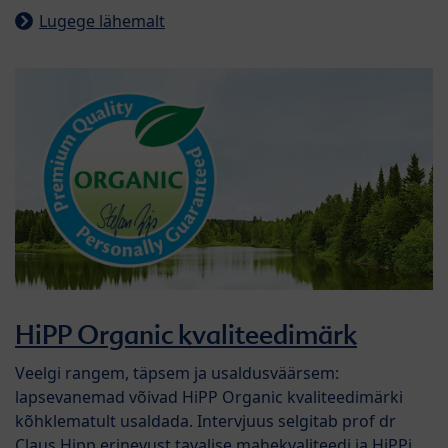
Lugege lähemalt
HiPP Organic kvaliteedimärk
Veelgi rangem, täpsem ja usaldusväärsem:
lapsevanemad võivad HiPP Organic kvaliteedimärki
kõhklematult usaldada. Intervjuus selgitab prof dr
Claus Hipp erinevust tavalise mahekvaliteedi ja HiPPi