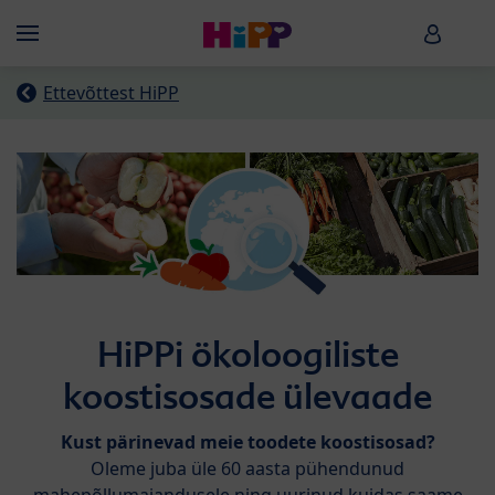
Skip to main content
HiPP B
Menü
Ettevõttest HiPP
HiPPi ökoloogiliste
koostisosade ülevaade
Kust pärinevad meie toodete koostisosad?
Oleme juba üle 60 aasta pühendunud
mahepõllumajandusele ning uurinud kuidas saame