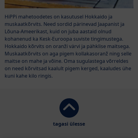
HiPPi mahetoodetes on kasutusel Hokkaido ja
muskaatkõrvits. Need sordid pärinevad Jaapanist ja
Lõuna-Ameerikast, kuid on juba aastaid olnud
kohanenud ka Kesk-Euroopa suviste tingimustega.
Hokkaido kõrvits on oranži värvi ja pähklise maitsega.
Muskaatkõrvits on aga pigem kollakasoranž ning selle
maitse on mahe ja võine. Oma sugulastega võrreldes
on need kõrvitsad kaalult pigem kerged, kaaludes ühe
kuni kahe kilo ringis.
tagasi ülesse