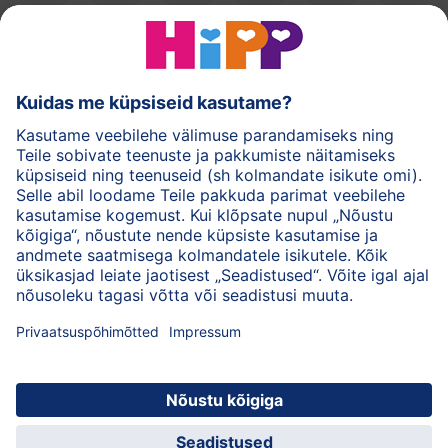
HiPPi piimasegud
HiPPi imikutoidud
HiPPi nahahooldus
Privaatsuspõhimõtted
Kasutustingimused
Andmed
Ettevõttest HiPP
Kontakt
Turvaline krüpteeritud andmeedastus
© 2026 HiPP