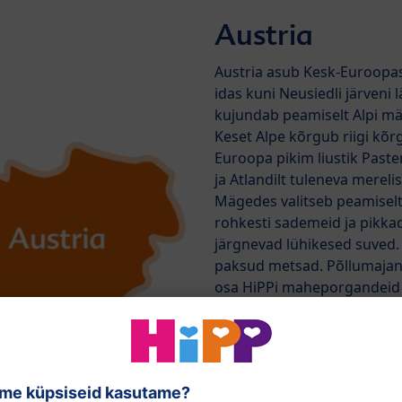
Austria
Austria asub Kesk-Euroopas
idas kuni Neusiedli järveni 
kujundab peamiselt Alpi m
Keset Alpe kõrgub riigi kõr
Euroopa pikim liustik Paste
ja Atlandilt tuleneva merel
Mägedes valitseb peamiselt 
rohkesti sademeid ja pikkad
järgnevad lühikesed suved.
paksud metsad. Põllumajan
osa HiPPi maheporgandeid ja
kliimas kasvavad jõudsalt ka
maheõunad ja -pirnid.