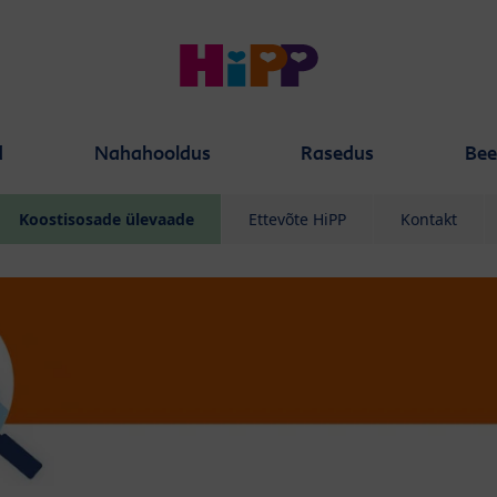
d
Nahahooldus
Rasedus
Bee
Koostisosade ülevaade
Ettevõte HiPP
Kontakt