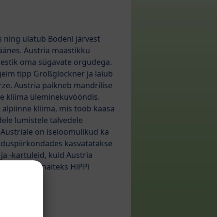
 ning ulatub Bodeni järvest
läänes. Austria maastikku
äestik oma sügavate orgudega.
geim tipp Großglockner ja laiub
rze. Austria paikneb mandrilise
ise kliima üleminekuvööndis.
alpiinne kliima, mis toob kaasa
ele lumistele talvedele
 Austriale on iseloomulikud ka
duspiirkondades kasvatatakse
 -kartuleid, kuid Austria
 puuviljad, näiteks HiPPi