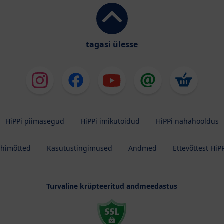
tagasi ülesse
HiPPi piimasegud
HiPPi imikutoidud
HiPPi nahahooldus
õhimõtted
Kasutustingimused
Andmed
Ettevõttest HiP
Turvaline krüpteeritud andmeedastus