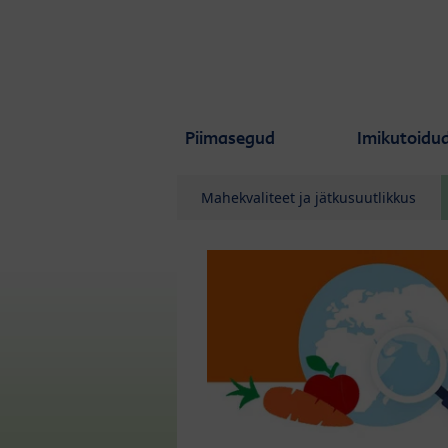
Skip to main content
Piimasegud
Imikutoidu
Mahekvaliteet ja jätkusuutlikkus