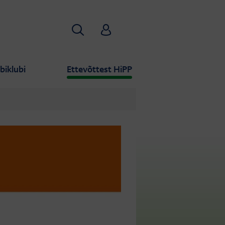
Otsi
HiPP Babyclub
biklubi
Ettevõttest HiPP