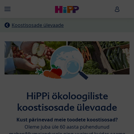
Skip to main content
HiPP B
Menü
Koostisosade ülevaade
HiPPi ökoloogiliste
koostisosade ülevaade
Kust pärinevad meie toodete koostisosad?
Oleme juba üle 60 aasta pühendunud
mahepõllumajandusele ning uurinud kuidas saame