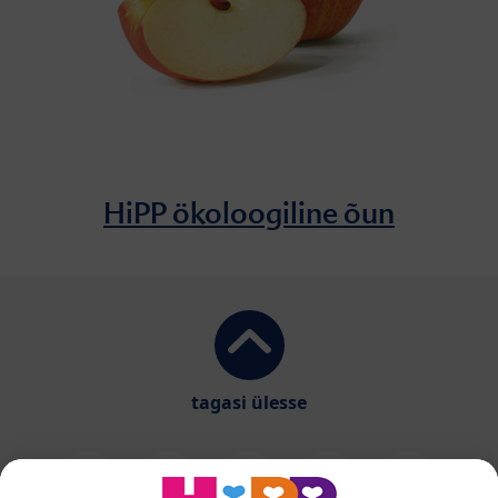
HiPP ökoloogiline õun
tagasi ülesse