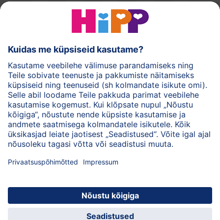
HiPPi piimasegud
HiPPi imikutoidud
HiPPi nahahooldus
Privaatsuspõhimõtted
Kasutustingimused
Andmed
Ettevõttest HiPP
Kontakt
Turvaline krüpteeritud andmeedastus
© 2026 HiPP