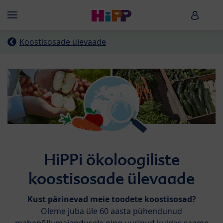
Skip to main content
HiPP B
Menü
Koostisosade ülevaade
HiPPi ökoloogiliste
koostisosade ülevaade
Kust pärinevad meie toodete koostisosad?
Oleme juba üle 60 aasta pühendunud
mahepõllumajandusele ning uurinud kuidas saame