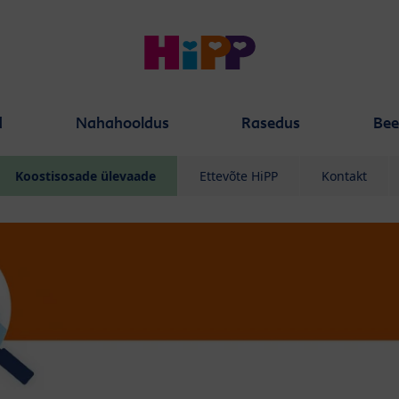
d
Nahahooldus
Rasedus
Bee
Koostisosade ülevaade
Ettevõte HiPP
Kontakt