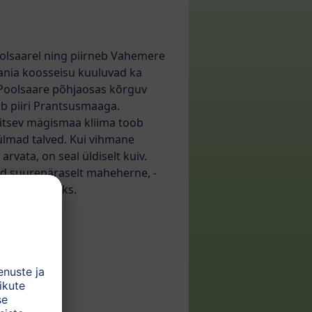
olsaarel ning piirneb Vahemere
aania koosseisu kuuluvad ka
. Poolsaare põhjaosas kõrguv
 piiri Prantsusmaaga.
itsev mägismaa kliima toob
lmad talved. Kui vihmane
arvata, on seal üldiselt kuiv.
d suurepäraselt maheherne, -
a kasvatamiseks.