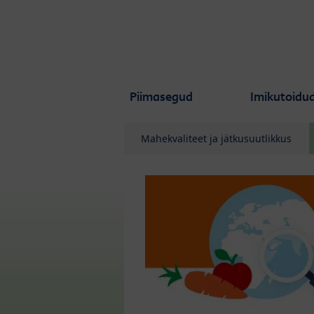
Skip to main content
Piimasegud
Imikutoidu
Mahekvaliteet ja jätkusuutlikkus