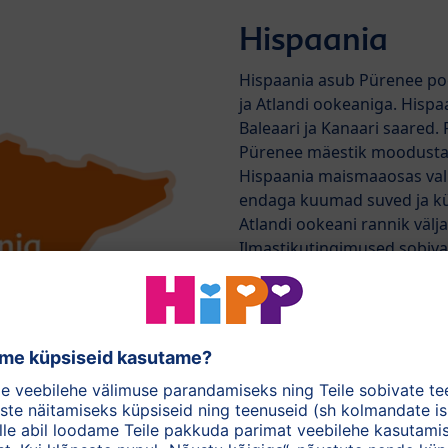
Hispaania
Hispaania asub Pürenee po
ja Atlandi ookeaniga. Hisp
Baleaari ja Kanaari saared
Pürenee mäestik moodustab
Hispaania maismaaosas val
endaga kuumad suved ja kü
Atlandi ookeani rannik välja 
Ilmastikutingimused sobiva
virsiku, -tomati ja -kõrvits