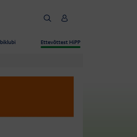
Otsi
HiPP Babyclub
biklubi
Ettevõttest HiPP