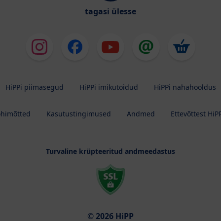
tagasi ülesse
HiPPi piimasegud
HiPPi imikutoidud
HiPPi nahahooldus
õhimõtted
Kasutustingimused
Andmed
Ettevõttest HiP
Turvaline krüpteeritud andmeedastus
© 2026 HiPP