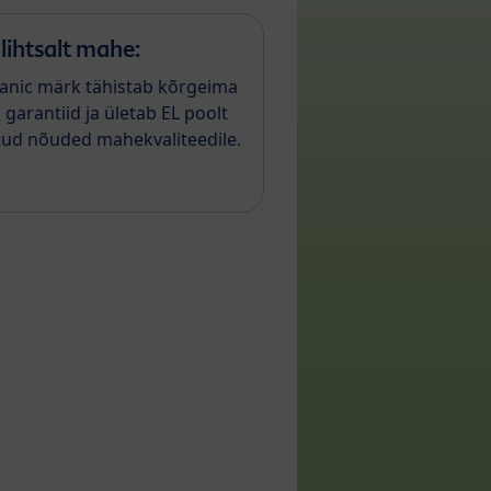
lihtsalt mahe:
anic märk tähistab kõrgeima
i garantiid ja ületab EL poolt
tud nõuded mahekvaliteedile.