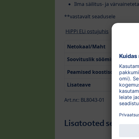
Ilma säilitus- ja värvainetet
**vastavalt seadusele
HiPPi ELi ostujuhis
Netokaal/Maht
Soovituslik söömise aeg
Peamised koostisosad
Lisateave
Art.nr.: BL8043-01
Lisatooted sellest k