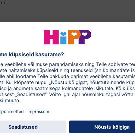
a**
200ml
Hommikul, Keskpäeval, Pärastlõunal, Õhtul, Söögikor
Pirn, Ploom
Vaata toote etiketti (PDF)
ategooriast