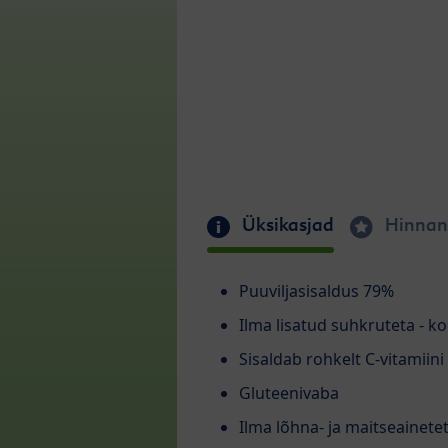
Üksikasjad
Hinnan
Puuviljasisaldus 79%
Ilma lisatud suhkruteta - k
Sisaldab rohkelt C-vitamiini
Gluteenivaba
Ilma lõhna- ja maitseainete