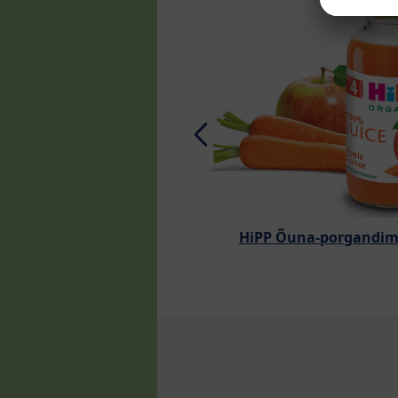
HiPP Õuna-porgandim