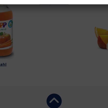
HiPP pirnimahl
ahl