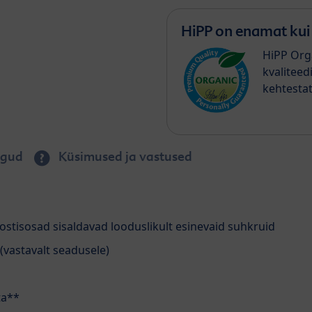
HiPP on enamat kui 
HiPP Org
kvaliteed
kehtesta
gud
Küsimused ja vastused
oostisosad sisaldavad looduslikult esinevaid suhkruid
 (vastavalt seadusele)
ta**