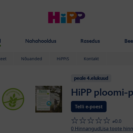
d
Nahahooldus
Rasedus
Bee
teet
Nõuanded
HiPPiS
Kontakt
peale 4.elukuud
HiPP ploomi-p
Telli e-poest
⌀0.0
0
Hinnangud
Lisa toote hin