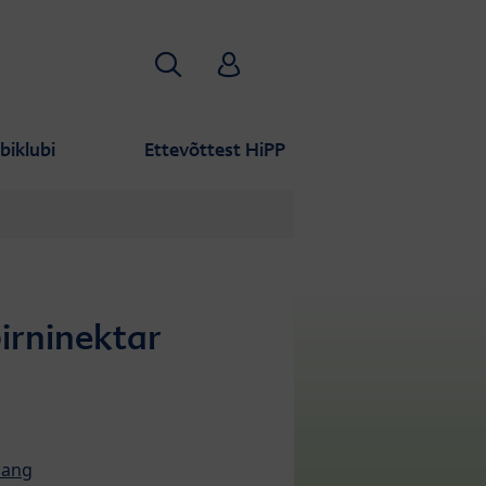
Otsi
HiPP Babyclub
biklubi
Ettevõttest HiPP
irninektar
nang