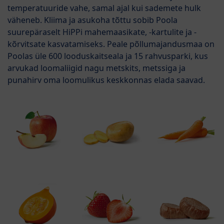
temperatuuride vahe, samal ajal kui sademete hulk
väheneb. Kliima ja asukoha tõttu sobib Poola
suurepäraselt HiPPi mahemaasikate, -kartulite ja -
kõrvitsate kasvatamiseks. Peale põllumajandusmaa on
Poolas üle 600 looduskaitseala ja 15 rahvusparki, kus
arvukad loomaliigid nagu metskits, metssiga ja
punahirv oma loomulikus keskkonnas elada saavad.