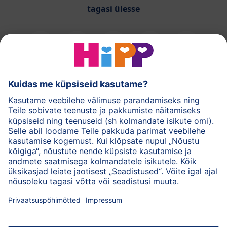
tagasi ülesse
HiPPi piimasegud
HiPPi imikutoidud
HiPPi nahahooldus
Privaatsuspõhimõtted
Kasutustingimused
Andmed
Ettevõttest HiPP
Kontakt
Turvaline krüpteeritud andmeedastus