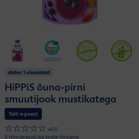
alates 1.eluaastast
HiPPiS õuna-pirni
smuutijook mustikatega
Telli e-poest
⌀0.0
0
Hinnangud
Lisa toote hinnang