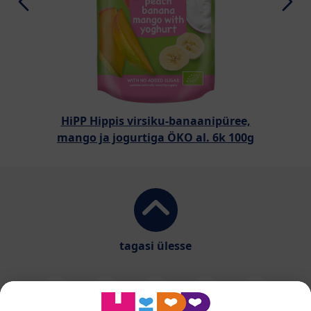
HiPP Hippis virsiku-banaanipüree,
mango ja jogurtiga ÖKO al. 6k 100g
tagasi ülesse