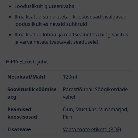
Looduslikult gluteenivaba
Ilma lisatud suhkruteta - koostisosad sisaldavad
looduslikult esinevaid suhkruid
Ilma lisatud lõhna- ja maitseaineteta ning säilitus-
ja värvaineteta (vastavalt seadusele)
HiPPi ELi ostujuhis
Netokaal/Maht
120ml
Soovituslik söömise
Pärastlõunal, Söögikordade
aeg
vahel
Peamised
Õun, Mustikas, Viinamarjad,
koostisosad
Pirn
Lisateave
Vaata toote etiketti (PDF)