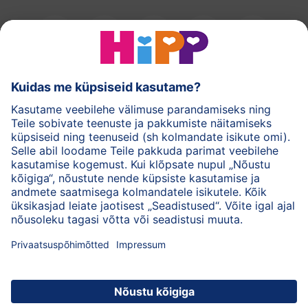
HiPPi piimasegud
HiPPi imikutoidud
HiPPi nahahooldus
Privaatsuspõhimõtted
Kasutustingimused
Andmed
Ettevõttest HiPP
Kontakt
Turvaline krüpteeritud andmeedastus