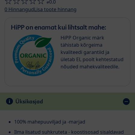
⌀0.0
0
Hinnangud
Lisa toote hinnang
HiPP on enamat kui lihtsalt mahe:
HiPP Organic märk
tähistab kõrgeima
kvaliteedi garantiid ja
ületab EL poolt kehtestatud
nõuded mahekvaliteedile.
Üksikasjad
100% mahepuuviljad ja -marjad
Ilma lisatud suhkruteta - koostisosad sisaldavad