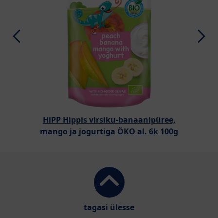
HiPP Hippis virsiku-banaanipüree,
mango ja jogurtiga ÖKO al. 6k 100g
tagasi ülesse