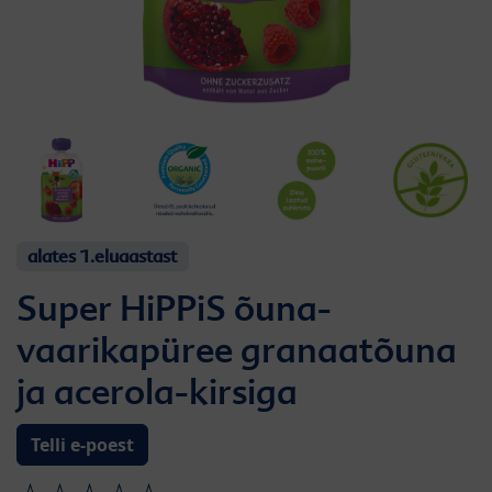
alates 1.eluaastast
Super HiPPiS õuna-
vaarikapüree granaatõuna
ja acerola-kirsiga
Telli e-poest