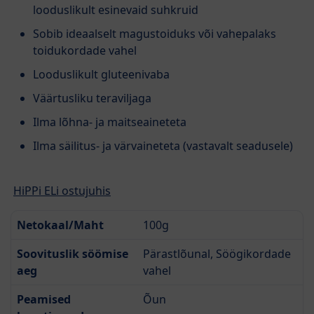
looduslikult esinevaid suhkruid
Sobib ideaalselt magustoiduks või vahepalaks
toidukordade vahel
Looduslikult gluteenivaba
Väärtusliku teraviljaga
Ilma lõhna- ja maitseaineteta
Ilma säilitus- ja värvaineteta (vastavalt seadusele)
HiPPi ELi ostujuhis
Netokaal/Maht
100g
Soovituslik söömise
Pärastlõunal, Söögikordade
aeg
vahel
Peamised
Õun