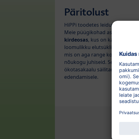
Päritolust
HiPPi toodetes leiduv kala püüt
Meie püügikohad asuvad
Atlan
kirdeosas
, kus on kalade loodu
loomulikku elutsüklisse sekkuta
mis on aga range kontrolli all 
nõukogu juhiseid. Seega aitab 
ökotasakaalu säilitamist soodu
edendamisele.