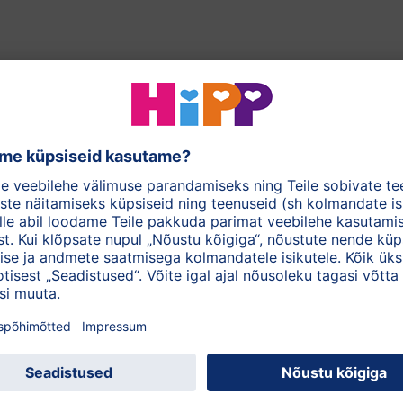
akse peamiselt avamerelt.
di
ja
Vaikse ookeani
slikud elupaigad. Nende
ksegi vaid kalapüügi näol,
ja järgib merehoolduse
HiPP kaasa ookeanite
stava kalapüügi