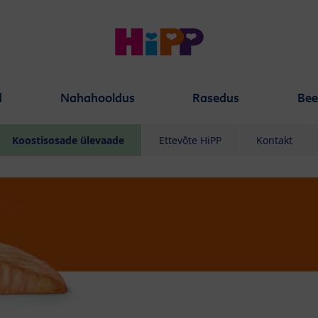
d
Nahahooldus
Rasedus
Bee
Koostisosade ülevaade
Ettevõte HiPP
Kontakt