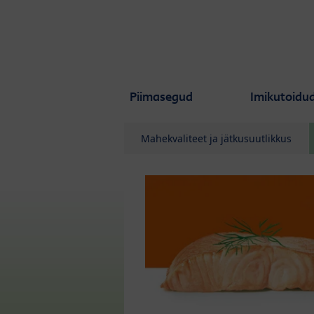
Skip to main content
Piimasegud
Imikutoidu
Mahekvaliteet ja jätkusuutlikkus