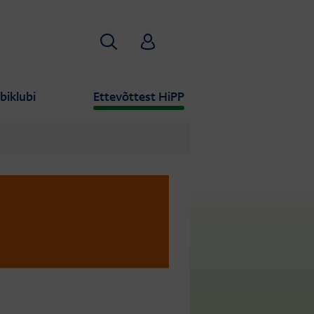
Otsi
HiPP Babyclub
biklubi
Ettevõttest HiPP