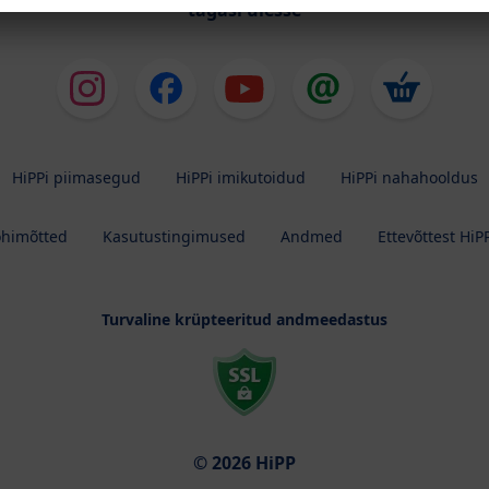
tagasi ülesse
HiPPi piimasegud
HiPPi imikutoidud
HiPPi nahahooldus
õhimõtted
Kasutustingimused
Andmed
Ettevõttest HiP
Turvaline krüpteeritud andmeedastus
© 2026 HiPP