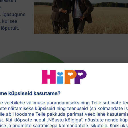
tulevikku
e
u. Igasugune
, kui see
 lõputult.