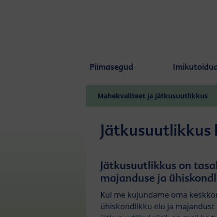
Skip to main content
Piimasegud
Imikutoidu
Mahekvaliteet ja jätkusuutlikkus
Jätkusuutlikkus 
Jätkusuutlikkus on tas
majanduse ja ühiskondl
Kui me kujundame oma keskko
ühiskondlikku elu ja majandust