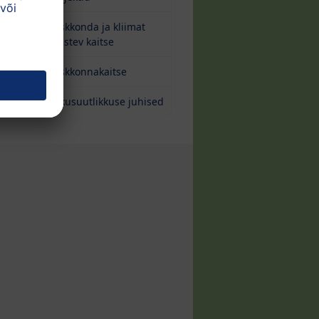
Keskkonda ja kliimat
säästev kaitse
Keskkonnakaitse
Jätkusuutlikkuse juhised