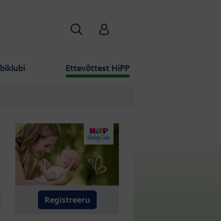
Otsi
HiPP Babyclub
biklubi
Ettevõttest HiPP
Registreeru