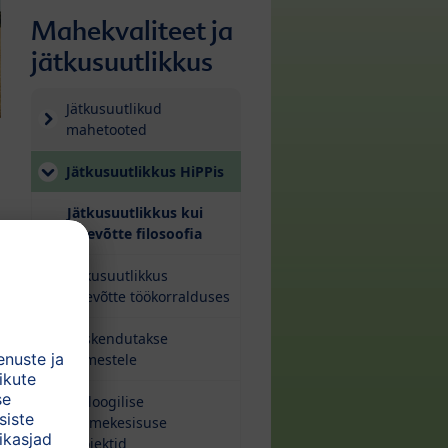
Mahekvaliteet ja
jätkusuutlikkus
Jätkusuutlikud
mahetooted
Jätkusuutlikkus HiPPis
Jätkusuutlikkus kui
(current)
ettevõtte filosoofia
Jätkusuutlikkus
ettevõtte töökorralduses
Keskendutakse
inimestele
Bioloogilise
mitmekesisuse
projektid