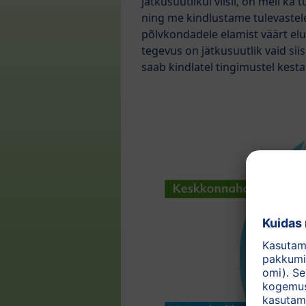
jätkusuutlikul viisil, on meil ka 
ning me kindlustame tulevastel
põlvkondadele elamist väärt el
tegevus on jätkusuutlik vaid siis
saab kindlatel tingimustel kesta