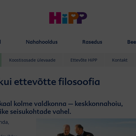
d
Nahahooldus
Rasedus
Bee
Koostisosade ülevaade
Ettevõte HiPP
Kontakt
kui ettevõtte filosoofia
akaal kolme valdkonna – keskkonnahoiu,
ike seisukohtade vahel.
nda,