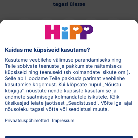
tagasi ülesse
HiPPi piimasegud
HiPPi imikutoidud
HiPPi nahahooldus
Privaatsuspõhimõtted
Kasutustingimused
Andmed
Ettevõttest HiPP
Kontakt
Turvaline krüpteeritud andmeedastus