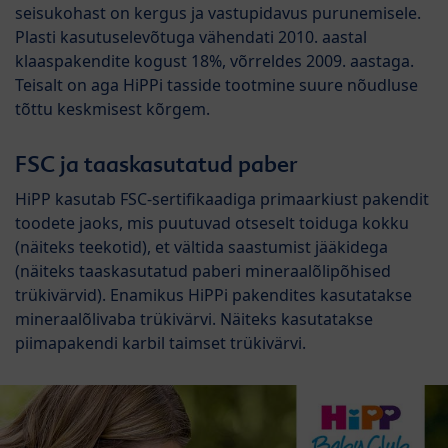
seisukohast on kergus ja vastupidavus purunemisele.
Plasti kasutuselevõtuga vähendati 2010. aastal
klaaspakendite kogust 18%, võrreldes 2009. aastaga.
Teisalt on aga HiPPi tasside tootmine suure nõudluse
tõttu keskmisest kõrgem.
FSC ja taaskasutatud paber
HiPP kasutab FSC-sertifikaadiga primaarkiust pakendit
toodete jaoks, mis puutuvad otseselt toiduga kokku
(näiteks teekotid), et vältida saastumist jääkidega
(näiteks taaskasutatud paberi mineraalõlipõhised
trükivärvid). Enamikus HiPPi pakendites kasutatakse
mineraalõlivaba trükivärvi. Näiteks kasutatakse
piimapakendi karbil taimset trükivärvi.