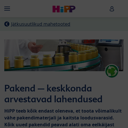
Skip to main content
HiPP B
Menü
Jätkusuutlikud mahetooted
Pakend – keskkonda
arvestavad lahendused
HiPP teeb kõik endast oleneva, et toota võimalikult
vähe pakendimaterjali ja kaitsta loodusvarasid.
Kõik uued pakendid peavad alati oma eelkäijast