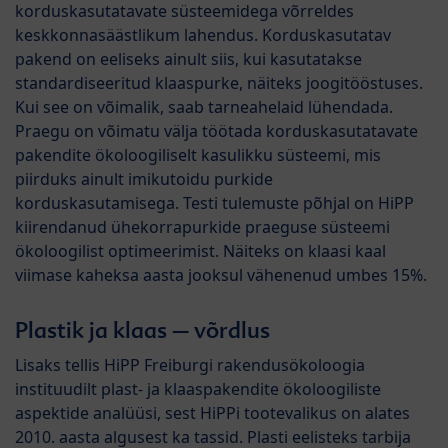
korduskasutatavate süsteemidega võrreldes
keskkonnasäästlikum lahendus. Korduskasutatav
pakend on eeliseks ainult siis, kui kasutatakse
standardiseeritud klaaspurke, näiteks joogitööstuses.
Kui see on võimalik, saab tarneahelaid lühendada.
Praegu on võimatu välja töötada korduskasutatavate
pakendite ökoloogiliselt kasulikku süsteemi, mis
piirduks ainult imikutoidu purkide
korduskasutamisega. Testi tulemuste põhjal on HiPP
kiirendanud ühekorrapurkide praeguse süsteemi
ökoloogilist optimeerimist. Näiteks on klaasi kaal
viimase kaheksa aasta jooksul vähenenud umbes 15%.
Plastik ja klaas – võrdlus
Lisaks tellis HiPP Freiburgi rakendusökoloogia
instituudilt plast- ja klaaspakendite ökoloogiliste
aspektide analüüsi, sest HiPPi tootevalikus on alates
2010. aasta algusest ka tassid. Plasti eelisteks tarbija