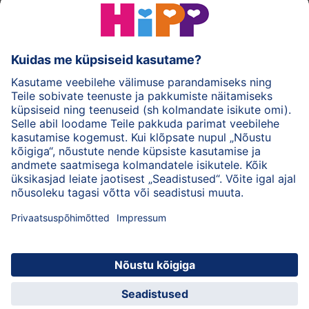
HiPPi piimasegud
HiPPi imikutoidud
HiPPi nahahooldus
Privaatsuspõhimõtted
Kasutustingimused
Andmed
Ettevõttest HiPP
Kontakt
Turvaline krüpteeritud andmeedastus
© 2026 HiPP