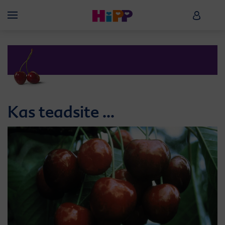
Skip to main content
HiPP B
Menü
Kas teadsite ...