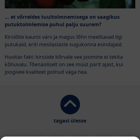
... et võrreldes tuultolmnemisega on saagikus
putuktolmlemise puhul palju suurem?
Kirsiõite kaunis värv ja magus lõhn meelitavad ligi
putukaid, eriti mesilaslaste sugukonna esindajaid.
Huvitav fakt: kirsside kõrvale vee joomine ei tekita
kõhuvalu. Tõenäoliselt on see müüt pärit ajast, kui
joogivee kvaliteet polnud väga hea.
tagasi ülesse