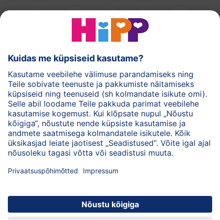
HiPPi piimasegud
HiPPi imikutoidud
HiPPi nahahooldus
Privaatsuspõhimõtted
Kasutustingimused
Andmed
Ettevõttest HiPP
Kontakt
Turvaline krüpteeritud andmeedastus