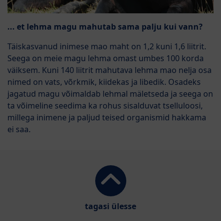
... et lehma magu mahutab sama palju kui vann?
Täiskasvanud inimese mao maht on 1,2 kuni 1,6 liitrit.
Seega on meie magu lehma omast umbes 100 korda
väiksem. Kuni 140 liitrit mahutava lehma mao nelja osa
nimed on vats, võrkmik, kiidekas ja libedik. Osadeks
jagatud magu võimaldab lehmal mäletseda ja seega on
ta võimeline seedima ka rohus sisalduvat tselluloosi,
millega inimene ja paljud teised organismid hakkama
ei saa.
tagasi ülesse