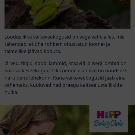
Looduslikke väikeveekogusid on väga vähe alles, mis
tähendab, et üha rohkem ohustatud looma- ja
taimeliike jäävad koduta.
Järved, tiigid, sood, lammid, kraavid ja isegi lombid on
kõik väikeveekogud. Üks nende elanikke on nüüdseks
haruldane lehekonn. Kuna väikeveekogusid jääb aina
vähemaks, kuuluvad nad praegu kaitsealuste liikide
hulka.