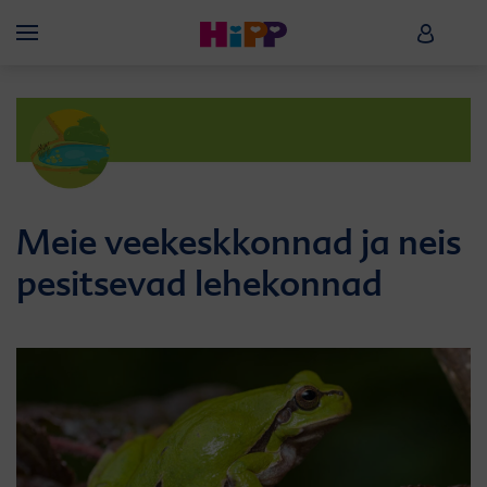
Skip to main content
HiPP B
Menü
Meie veekeskkonnad ja neis
pesitsevad lehekonnad